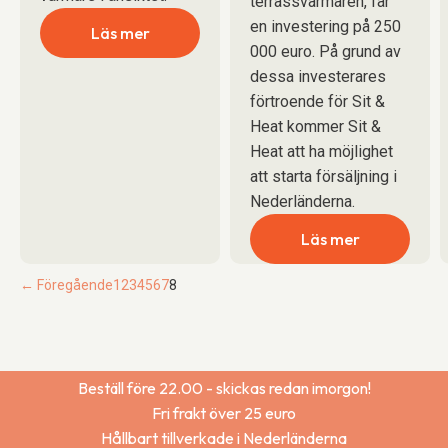
terrassvärmaren, får
en investering på 250
Läs mer
000 euro. På grund av
dessa investerares
förtroende för Sit &
Heat kommer Sit &
Heat att ha möjlighet
att starta försäljning i
Nederländerna.
Läs mer
← Föregående
1
2
3
4
5
6
7
8
Beställ före 22.00 - skickas redan imorgon!
Fri frakt över 25 euro
Hållbart tillverkade i Nederländerna