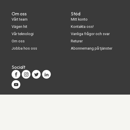
Om oss
Stöd
Vårt team
Mitt konto
Vägen hit
Kontakta oss!
Vår teknologi
Vanliga frågor och svar
Om oss
Returer
Jobba hos oss
Abonnemang på tjänster
Socialt
Korenpad 2
6534 AS Nijmegen
Nederländerna