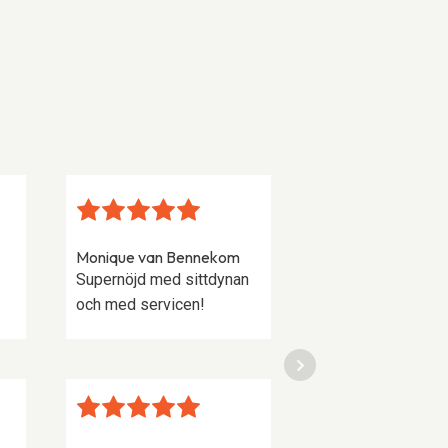
Monique van Bennekom
Franz Steinhauser
Supernöjd med sittdynan
Perfekt skräddarsydd
och med servicen!
kuddar till en hemmag
soffa.