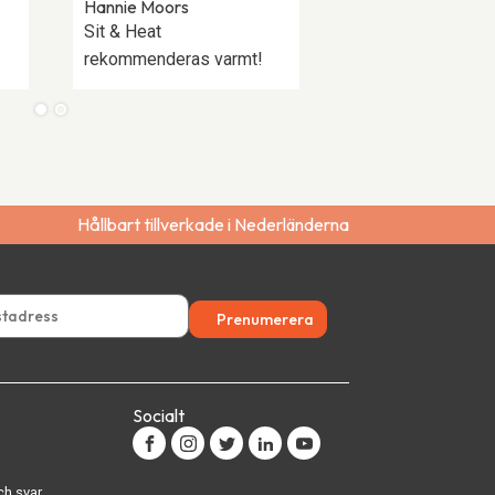
Hannie Moors
Sit & Heat
rekommenderas varmt!
Hållbart tillverkade i Nederländerna
Prenumerera
Socialt
ch svar