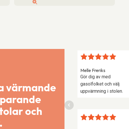
Jelle Eh
Melle Freriks
Rekommenderas varmt,
Gör dig av med
ra värmande
tillbringade timmar
gasolfolket och välj
sittande på kudden en kall
uppvärmning i stolen.
sparande
sommarkväll, underbart!
stolar och
.