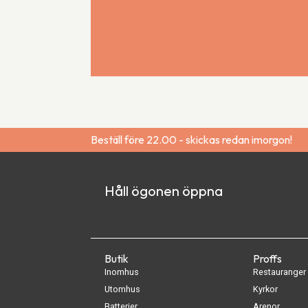
Beställ före 22.00 - skickas redan imorgon!
Håll ögonen öppna
Butik
Proffs
Inomhus
Restauranger
Utomhus
Kyrkor
Batterier
Arenor