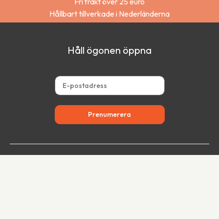
Fri frakt över 25 euro
Hållbart tillverkade i Nederländerna
Håll ögonen öppna
Prenumerera
Butik
Proffs
Inomhus
Restauranger
Utomhus
Kyrkor
Batterier
Arenor
Kontor
Presenter