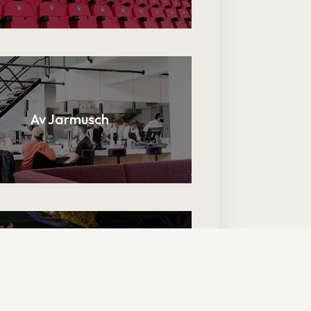
Av Jarmusch
esting provsmakningsrum