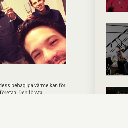
 dess behagliga värme kan för
företag. Den första
 att finnas på Blonde Pater i
fforna redan är väl mottagna.
Go
t som möjligt och är därför inte
ll, arenor och privat sektor, utan