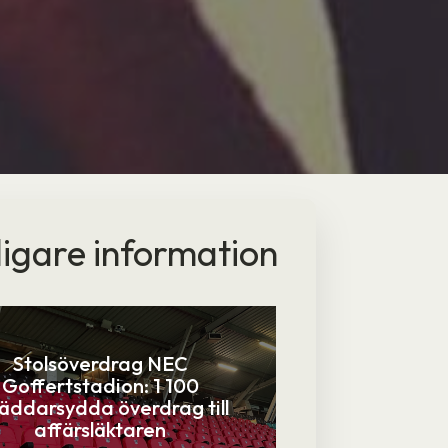
ligare information
Stolsöverdrag NEC
Goffertstadion: 1 100
räddarsydda överdrag till
affärsläktaren