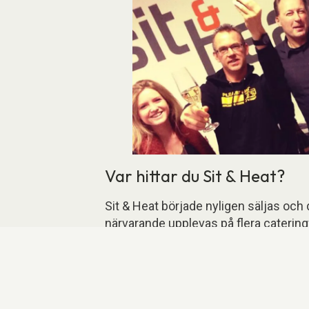
Var hittar du Sit & Heat?
Sit & Heat började nyligen säljas och
närvarande upplevas på flera catering
batteriversionen av Sit & Heat kommer
Nijmegen, där de uppvärmda loungeso
Sit & Heat går in på marknaden så bret
bara verksamt på marknaderna för hote