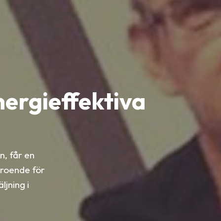
energieffektiva
, får en
troende för
ljning i