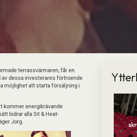
formade terrassvärmaren, får en
Ytter
d av dessa investerares förtroende
 möjlighet att starta försäljning i
fart kommer energikrävande
ätt bidrar alla Sit & Heat-
säger Jorg.
sk