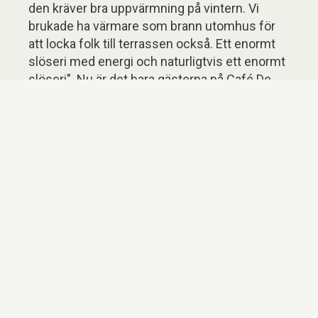
den kräver bra uppvärmning på vintern. Vi
brukade ha värmare som brann utomhus för
att locka folk till terrassen också. Ett enormt
slöseri med energi och naturligtvis ett enormt
slöseri". Nu är det bara gästerna på Café De
Blonde Pater som själva värms upp och inte
de tomma utrymmena runt omkring dem.
"Reaktionerna från gästerna är naturligtvis
fantastiska. När jag häromdagen berättade för
någon inne om de varma skinkorna, svarade
hon; Meeeeen det gör du inte! GAAAAF! Ja, det
är klart att folk tycker att det är superdeluxe".
Ytterligare information