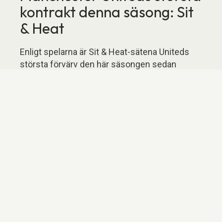
kontrakt denna säsong: Sit
& Heat
Enligt spelarna är Sit & Heat-sätena Uniteds
största förvärv den här säsongen sedan
Rasmus Højlund. Utöver de 40 uppvärmda
säten som redan fanns på plats för den
tekniska personalen, installerades ytterligare
220 business-säten noggrant. Samarbetet
krävde bra planering och genomförande, med
tanke på klubbens hektiska matchschema.
Mellan matcherna i Premier League, EFL Cup
och Champions League slutförde Sit & Heat
jobbet utan behov av "Fergie-tid
De 220 business-sätena placerades hos Sit &
Heat under en bortamatch och återvände
sedan till Manchester. Stolarna genomgick en