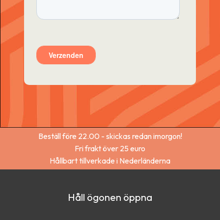
Beställ före 22.00 - skickas redan imorgon!
Fri frakt över 25 euro
Hållbart tillverkade i Nederländerna
Håll ögonen öppna