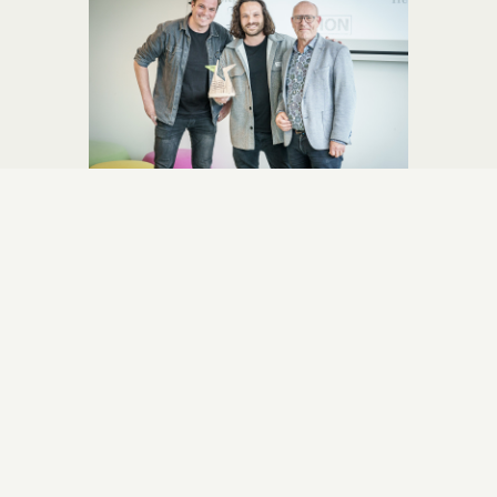
Diversiteit en cultuur bij Sit
& Heat
Een van de mooiste aspecten van ons bedrijf
is de diversiteit en de culturele samenhang
binnen ons team. Het samensmelten van
verschillende culturen en achtergronden
heeft een rijke en dynamische werkomgeving
gecreëerd waarin iedereen van elkaar kan
leren en groeien. Deze interculturele