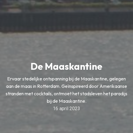
De Maaskantine
Ervaar stedelijke ontspanning bij de Maaskantine, gelegen
aan de maas in Rotterdam. Geïnspireerd door Amerikaanse
stranden met cocktails, ontmoet het stadsleven het paradijs
bij de Maaskantine.
16 april 2023