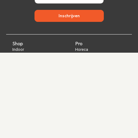
Inschrijven
Shop
Pro
Indoor
Horeca
Outdoor
Kerken
Power
Stadions
Kantoor
Geschenken
Serviceabonnementen
Over ons
Support
Ons team
Mijn account
De weg naar nu
Contact
Onze technologie
Veelgestelde vragen
Verhalen
Retouren