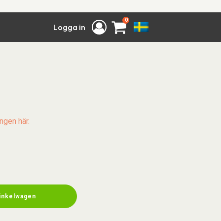
0
Logga in
ngen här.
winkelwagen