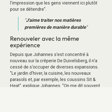
l'impression que les gens viennent ici plutôt
pour se détendre".
"
J'aime traiter nos matières
premières de manière durable
"
Renouveler avec la même
expérience
Depuis que Johannes s'est concentré à
nouveau sur la crêperie De Duivelsberg, il n'a
cessé de s'occuper de diverses expansions.
"Le jardin d'hiver, la cuisine, les nouveaux
parasols et, par exemple, les coussins Sit &
Heat", explique Johannes. "On me dit souvent
que rien n'a changé ici, alors qu'en fait, toutes
sortes de choses ont changé ! L'expérience
que nous offrons apparemment aux clients
reste la même. C'est ce qui me plaît", déclare