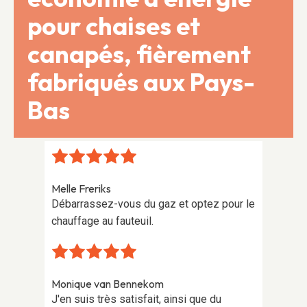
pour chaises et
canapés, fièrement
fabriqués aux Pays-
Bas
Melle Freriks
Franz 
 pour
Débarrassez-vous du gaz et optez pour le
Des c
chauffage au fauteuil.
un can
Monique van Bennekom
Jelle 
des
J'en suis très satisfait, ainsi que du
Haute