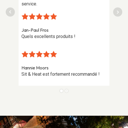
froide
service.
heures
soirée
Jan-Paul Fros
Quels excellents produits !
Hannie Moors
Sit & Heat est fortement recommandé !