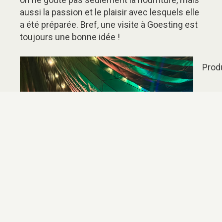
aussi la passion et le plaisir avec lesquels elle
a été préparée. Bref, une visite à Goesting est
toujours une bonne idée !
Prod
S'as
et
chau
-
Ni