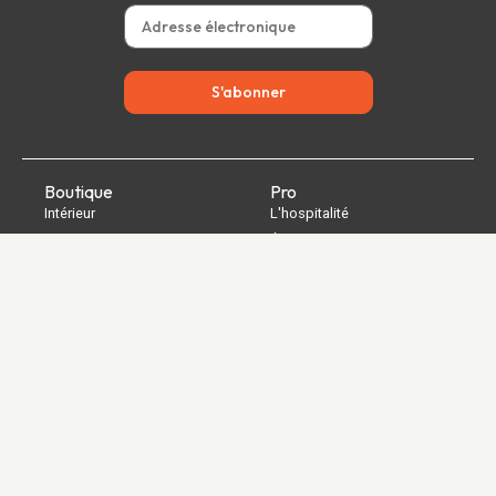
S'abonner
Boutique
Pro
Intérieur
L'hospitalité
Extérieur
Églises
Puissance
Stades
Bureau
Cadeaux
Abonnements aux services
A propos de nous
Soutien
Notre équipe
Mon compte
La route jusqu'à aujourd'hui
Contact