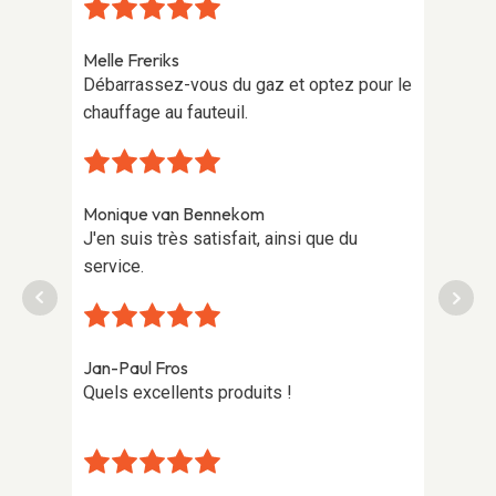
Melle Freriks
Franz 
 pour
Débarrassez-vous du gaz et optez pour le
Des c
chauffage au fauteuil.
un can
Monique van Bennekom
Jelle 
des
J'en suis très satisfait, ainsi que du
Haute
froide
service.
heures
soirée
Jan-Paul Fros
Quels excellents produits !