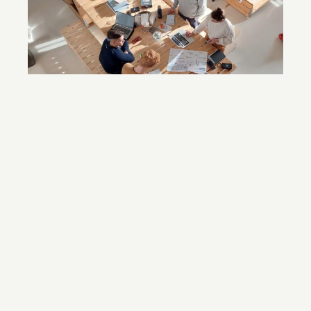
Handelsvertreter
Gehaltsspanne:
Auf Provisionsbasis
Niveau:
HBO / WO
Art der Beschäftigung:
Eigene Interpretation
Als Handelsvertreter/in arbeiten Sie daran, neue
Kunden in Ihrer Region zu gewinnen. Der
Schwerpunkt liegt dabei auf dem