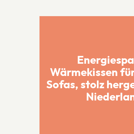
Franz Steinhauser
Energiesp
Perfekt zugeschnittene
Kissen für ein
Wärmekissen für
selbstgemachtes Sofa.
Sofas, stolz herge
Niederla