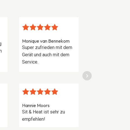
Monique van Bennekom
g
Super zufrieden mit dem
Franz Steinhauser
h
Gerät und auch mit dem
Perfekt zugeschnitte
Service.
Kissen für ein
selbstgemachtes Sofa
Hannie Moors
Sit & Heat ist sehr zu
empfehlen!