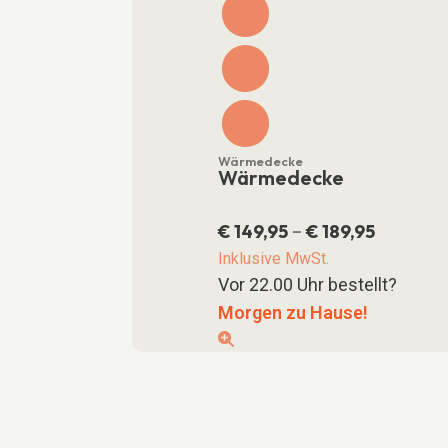
Wärmedecke
Wärmedecke
€
149,95
€
189,95
Preisspa
–
€ 149,95
Inklusive MwSt.
bis
Vor 22.00 Uhr bestellt?
€ 189,95
Morgen zu Hause!