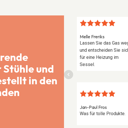
Jelle Eh
Melle Freriks
Sehr zu empfehlen, habe
Lassen Sie das Gas we
an einem kalten
und entscheiden Sie sic
arende
Sommerabend
für eine Heizung im
stundenlang auf dem
Sessel.
 Stühle und
Kissen gesessen,
stellt in den
herrlich!
nden
Jan-Paul Fros
Was für tolle Produkte.