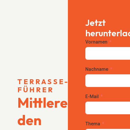
Jetzt
herunterla
Vornamen
Nachname
TERRASSE-
FÜHRER
E-Mail
Mittlere Länge fü
den
Thema