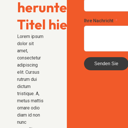
herunterladbare
Titel hier
Ihre Nachricht
Lorem ipsum
dolor sit
amet,
consectetur
Senden Sie
adipiscing
elit. Cursus
rutrum dui
dictum
tristique. A,
metus mattis
ornare odio
diam id non
nunc